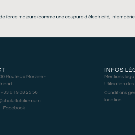
e force majeure (comme une coupure d’électricité, intempéries, e
CT
INFOS LÉ
00 Route de Morzine -
Mentions légal
riond
Utilisation de
 +33 6 19 08 25 56
Conditions gé
location
o@chaletlatelier.com
Facebook