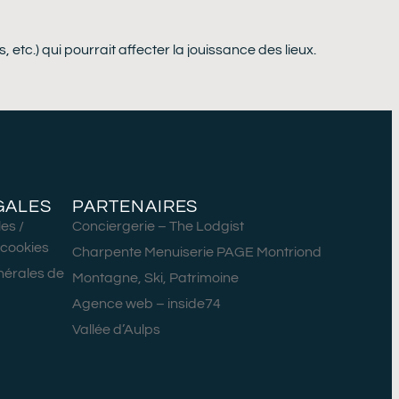
tc.) qui pourrait affecter la jouissance des lieux.
GALES
PARTENAIRES
es /
Conciergerie – The Lodgist
s cookies
Charpente Menuiserie PAGE Montriond
nérales de
Montagne, Ski, Patrimoine
Agence web – inside74
Vallée d’Aulps