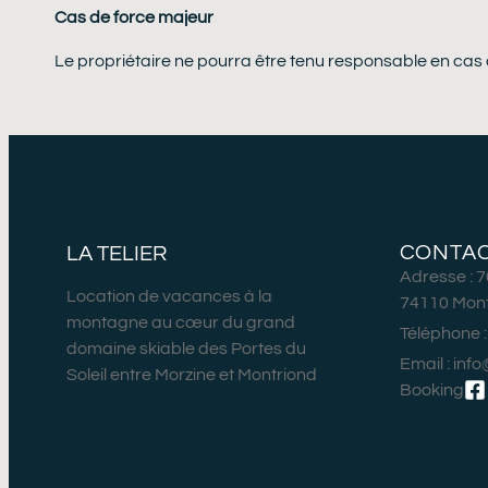
Cas de force majeur
Le propriétaire ne pourra être tenu responsable en cas d
CONTA
LA TELIER
Adresse : 7
Location de vacances à la
74110 Mont
montagne au cœur du grand
Téléphone :
domaine skiable des Portes du
Email : inf
Soleil entre Morzine et Montriond
Booking