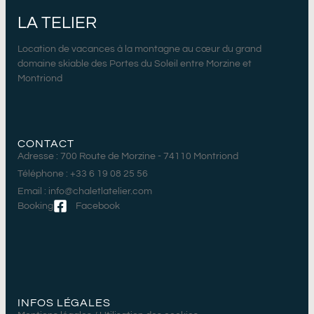
LA TELIER
Location de vacances à la montagne au cœur du grand
domaine skiable des Portes du Soleil entre Morzine et
Montriond
CONTACT
Adresse : 700 Route de Morzine - 74110 Montriond
Téléphone : +33 6 19 08 25 56
Email : info@chaletlatelier.com
Booking
Facebook
INFOS LÉGALES